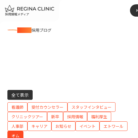
採用情報メディア
BLOG
採用ブログ
全て表示
看護師
受付カウンセラー
スタッフインタビュー
クリニックツアー
新卒
採用情報
福利厚生
人事部
キャリア
お知らせ
イベント
エトワール
オム