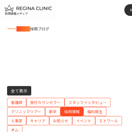
採用情報メディア
BLOG
採用ブログ
全て表示
看護師
受付カウンセラー
スタッフインタビュー
クリニックツアー
新卒
採用情報
福利厚生
人事部
キャリア
お知らせ
イベント
エトワール
オム