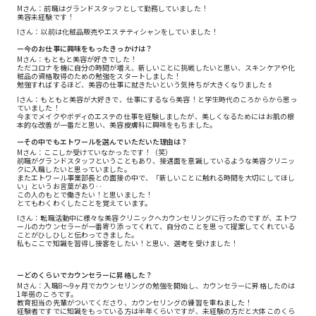
Mさん：前職はグランドスタッフとして勤務していました！
美容未経験です！
Iさん：以前は化粧品販売やエステティシャンをしていました！
ー今のお仕事に興味をもったきっかけは？
Mさん：もともと美容が好きでした！
ただコロナを機に自分の時間が増え、新しいことに挑戦したいと思い、スキンケアや化
粧品の資格取得のための勉強をスタートしました！
勉強すればするほど、美容の仕事に就きたいという気持ちが大きくなりました💄
Iさん：もともと美容が大好きで、仕事にするなら美容！と学生時代のころからから思っ
ていました！
今までメイクやボディのエステの仕事を経験しましたが、美しくなるためにはお肌の根
本的な改善が一番だと思い、美容皮膚科に興味をもちました。
ーその中でもエトワールを選んでいただいた理由は？
Mさん：ここしか受けていなかったです！（笑）
前職がグランドスタッフということもあり、接遇面を意識しているような美容クリニッ
クに入職したいと思っていました。
またエトワール事業部長との面接の中で、「新しいことに触れる時間を大切にしてほし
い」というお言葉があり‥
この人のもとで働きたい！と思いました！
とてもわくわくしたことを覚えています。
Iさん：転職活動中に様々な美容クリニックへカウンセリングに行ったのですが、エトワ
ールのカウンセラーが一番寄り添ってくれて、自分のことを思って提案してくれている
ことがひしひしと伝わってきました。
私もここで知識を習得し接客をしたい！と思い、選考を受けました！
ーどのくらいでカウンセラーに昇格した？
Mさん：入職8～9ヶ月でカウンセリングの勉強を開始し、カウンセラーに昇格したのは
1年弱のころです。
教育担当の先輩がついてくださり、カウンセリングの練習を重ねました！
経験者ですでに知識をもっている方は半年くらいですが、未経験の方だと大体このくら