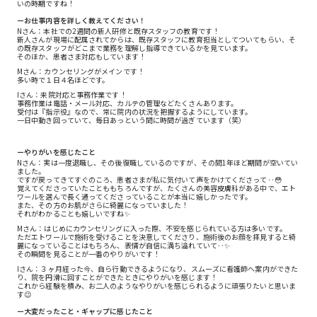
いの時期ですね！
ーお仕事内容を詳しく教えてください！
Nさん：本社での2週間の新人研修と既存スタッフの教育です！
新人さんが現場に配属されてからは、既存スタッフに教育担当としてついてもらい、そ
の既存スタッフがどこまで業務を理解し指導できているかを見ています。
そのほか、患者さま対応もしています！
Mさん：カウンセリングがメインです！
多い時で１日４名ほどです。
Iさん：来院対応と事務作業です！
事務作業は電話・メール対応、カルテの管理などたくさんあります。
受付は『指示役』なので、常に院内の状況を把握するようにしています。
一日中動き回っていて、毎日あっという間に時間が過ぎています（笑）
ーやりがいを感じたこと
Nさん：実は一度退職し、その後復職しているのですが、その間1年ほど期間が空いてい
ました。
ですが戻ってきてすぐのころ、患者さまが私に気付いて声をかけてくださって‥😳
覚えてくださっていたことももちろんですが、たくさんの美容皮膚科がある中で、エト
ワールを選んで長く通ってくださっていることが本当に嬉しかったです。
また、その方のお肌がさらに綺麗になっていました！
それがわかることも嬉しいですね✨
Mさん：はじめにカウンセリングに入った際、不安を感じられている方は多いです。
ただエトワールで施術を受けることを決意してくださり、施術後のお顔を拝見すると綺
麗になっていることはもちろん、表情が自信に満ち溢れていて‥✨
その瞬間を見ることが一番のやりがいです！
Iさん：３ヶ月経った今、自ら行動できるようになり、スムーズに看護師へ案内ができた
り、院を円滑に回すことができたときにやりがいを感じます！
これから経験を積み、お二人のようなやりがいを感じられるように頑張りたいと思いま
す😉
ー大変だったこと・ギャップに感じたこと