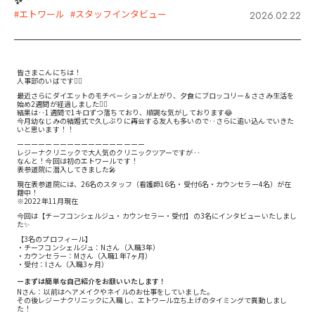
✨
#エトワール
#スタッフインタビュー
2026.02.22
皆さまこんにちは！
人事部のいばです💁‍♀️
最近さらにダイエットのモチベーションが上がり、夕食にブロッコリー＆ささみ生活を
始め2週間が経過しました🏃‍♀️
結果は‥1週間で1キロずつ落ちており、順調な気がしております😂
今月幼なじみの結婚式で久しぶりに再会する友人も多いので‥さらに追い込んでいきた
いと思います！！
ーーーーーーーーーーーーーーーーーー
レジーナクリニックで大人気のクリニックツアーですが‥
なんと！今回は初のエトワールです！
表参道院に潜入してきました🎤
現在表参道院には、26名のスタッフ（看護師16名・受付6名・カウンセラー4名）が在
籍中！
※2022年11月現在
今回は【チーフコンシェルジュ・カウンセラー・受付】の3名にインタビューいたしまし
た✨
【3名のプロフィール】
・チーフコンシェルジュ：Nさん（入職3年）
・カウンセラー：Mさん（入職1年7ヶ月）
・受付：Iさん（入職3ヶ月）
ーまずは簡単な自己紹介をお願いいたします！
Nさん：以前はヘアメイクやネイルのお仕事をしていました。
その後レジーナクリニックに入職し、エトワール立ち上げのタイミングで異動しまし
た！