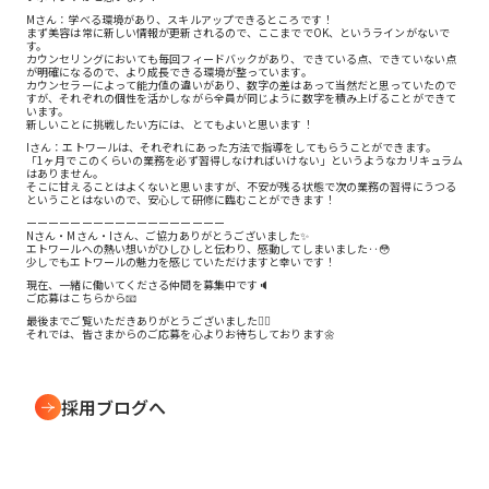
Mさん：学べる環境があり、スキルアップできるところです！
まず美容は常に新しい情報が更新されるので、ここまででOK、というラインがないで
す。
カウンセリングにおいても毎回フィードバックがあり、できている点、できていない点
が明確になるので、より成長できる環境が整っています。
カウンセラーによって能力値の違いがあり、数字の差はあって当然だと思っていたので
すが、それぞれの個性を活かしながら全員が同じように数字を積み上げることができて
います。
新しいことに挑戦したい方には、とてもよいと思います！
Iさん：エトワールは、それぞれにあった方法で指導をしてもらうことができます。
「1ヶ月でこのくらいの業務を必ず習得しなければいけない」というようなカリキュラム
はありません。
そこに甘えることはよくないと思いますが、不安が残る状態で次の業務の習得にうつる
ということはないので、安心して研修に臨むことができます！
ーーーーーーーーーーーーーーーーーー
Nさん・Mさん・Iさん、ご協力ありがとうございました✨
エトワールへの熱い想いがひしひしと伝わり、感動してしまいました‥😳
少しでもエトワールの魅力を感じていただけますと幸いです！
現在、一緒に働いてくださる仲間を募集中です🔈
ご応募はこちらから📧
最後までご覧いただきありがとうございました🙇‍♀️
それでは、皆さまからのご応募を心よりお待ちしております🌼
採用ブログへ