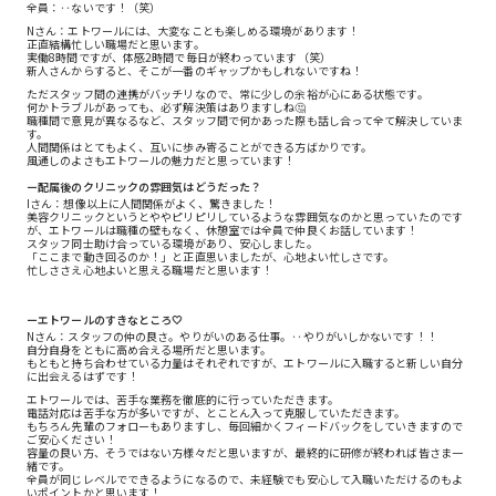
全員：‥ないです！（笑）
Nさん：エトワールには、大変なことも楽しめる環境があります！
正直結構忙しい職場だと思います。
実働8時間ですが、体感2時間で毎日が終わっています（笑）
新人さんからすると、そこが一番のギャップかもしれないですね！
ただスタッフ間の連携がバッチリなので、常に少しの余裕が心にある状態です。
何かトラブルがあっても、必ず解決策はありますしね🤔
職種間で意見が異なるなど、スタッフ間で何かあった際も話し合って全て解決していま
す。
人間関係はとてもよく、互いに歩み寄ることができる方ばかりです。
風通しのよさもエトワールの魅力だと思っています！
ー配属後のクリニックの雰囲気はどうだった？
Iさん：想像以上に人間関係がよく、驚きました！
美容クリニックというとややピリピリしているような雰囲気なのかと思っていたのです
が、エトワールは職種の壁もなく、休憩室では全員で仲良くお話しています！
スタッフ同士助け合っている環境があり、安心しました。
「ここまで動き回るのか！」と正直思いましたが、心地よい忙しさです。
忙しささえ心地よいと思える職場だと思います！
ーエトワールのすきなところ🤍
Nさん：スタッフの仲の良さ。やりがいのある仕事。‥やりがいしかないです！！
自分自身をともに高め合える場所だと思います。
もともと持ち合わせている力量はそれぞれですが、エトワールに入職すると新しい自分
に出会えるはずです！
エトワールでは、苦手な業務を徹底的に行っていただきます。
電話対応は苦手な方が多いですが、とことん入って克服していただきます。
もちろん先輩のフォローもありますし、毎回細かくフィードバックをしていきますので
ご安心ください！
容量の良い方、そうではない方様々だと思いますが、最終的に研修が終われば皆さま一
緒です。
全員が同じレベルでできるようになるので、未経験でも安心して入職いただけるのもよ
いポイントかと思います！