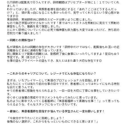
OJT研修は配属先で行うんですが、研修期間はプリセプターが常に１：１でついてくれ
ました！
わかってはいましたが、実際患者様を目の前にすると「あれ？ここはどうするんだっ
け？」と、頭が真っ白になることも多かったので、見守ってくれてるという安心感があ
ります😌
実技研修、実地研修共に研修のスピードは早いように感じました。
なので自己学習は欠かさなかったです！家ではペットボトルを照射口に見立てて照射の
練習をしたり、動画を見て復習しました。
とにかく研修についていくのに必死で精神面も体力面も大変ではあったけど、持ち前の
忍耐力で乗り越えました！
ー同期との関係性は？
私が頑張れるのは同期の存在が大きいです！研修中だけではなく、配属後もお互いの近
況報告などまめに連絡を取り合っています。
同じ関東エリア配属の同期とは、勤務終了後に食事にいったりしてますよ！翌日も会う
予定です。笑（体力すごい！）
仕事の話もプライベートの話もでき、友人とはまた違う大切な存在です😊
ーこれからのキャリアについて。レジーナでどんな存在になりたい？
まずは、いちプレイヤーとして美容のプロフェッショナルを目指します！
私たちにとっては当たり前の仕事の日々ですが、患者様にとってはキレイになれる特別
な日だと思うんです。
全ての患者様に感動を与えられるよう、一日一日を大切に丁寧に仕事をしていきたいで
す。
ゆくゆくは後輩の育成やマネジメントもやってみたいと思っています。
私のように新卒で入ってくる看護師に『美容看護師って素敵な仕事！！』って思っても
らえるような、そんなスタッフになっていきたいです。
ー最後に、美容看護師を目指すか悩んでいる学生さんに一言お願いします！
「今自分がやりたいことに挑戦しましょう！
後悔のない選択が、これからをもっといいものにできると思います！」