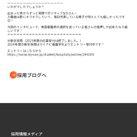
ーーーーーーーーーーーーーーーーーー
いかがでしたでしょうか？
出会った頃からずっと笑顔でポジティブなOさん✨
入職後は更にキラキラしていて、毎日充実している様子が伺えとても嬉しかったです
😊！
今回のインタビューで、美容看護師の選択を迷っている皆さんの後押しが出来たなら嬉
しいです！
＝＝＝＝＝＝＝＝＝＝＝＝＝＝＝＝＝＝＝＝＝＝＝＝
🌸新卒採用（2023年度の応募受付は終了しました。）
2024年度の新卒採用はマイナビ看護学生よりエントリー受付中です！
エントリーはこちらから
https://nurse.mynavi.jp/student/hospitals/outline/244186
採用ブログへ
採用情報メディア