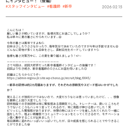
にインタビュー！（後編）
#スタッフインタビュー
#看護師
#新卒
2026.02.15
こんにちは！
厳しい暑さが続いていますが、皆様元気にお過ごしでしょうか？
私は早々に夏の暑さにやられています...😫
今年の暑さは異常ですよね💦
日傘はさしたりささなかったり..毎年気分で決めていたのですが今年は手放せません😫
どんなに荷物が多くとも日傘をさし、直射日光をガードしています🌂💦
皆様も暑さ対策万全に、この夏を乗り越えましょう！🍉✨
ーーーーーーーーーーーーーーーーーー
さて今回は、前回大好評だった新卒看護師インタビューの後編です！
前回より引き続き、新卒看護師のOさんにお話を伺いました😊
前編はこちらからどうぞ✨
https://admin-regina-jlr.site.wp-chorus.jp/recruit/blog/0045/
ー新卒の研修は約2カ月間ありますが、それぞれの雰囲気やスピード感はいかがでした
か？
覚えることが技術だけではないので、大変だろうなとは思っていましたけど、、、想像
を簡単に上回り大変でした！💦
研修施設での手技研修は常に緊張感ある雰囲気でした。トレーナーは、良いところもそ
うでないところもハッキリ言ってくれるので、常に背筋が伸びる思いでした！笑
ピリッとした緊張感がありますが、休憩の時にはスイーツを差し入れてくれたり一緒に
話をしたり、程よい距離感でコミュニケーションをとってくださるので、モチベーショ
ン高く集中することが出来ました！！
毎日課題に追われいっぱいいっぱいでしたが、日々成長を感じられることでやりきるこ
とができました😁