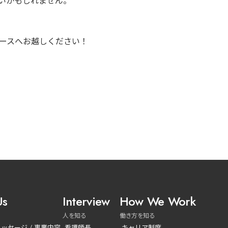
いかもしれません。
ースへお越しください！
Us
Interview
How We Work
る
人を知る
働き方を知る
メッセージ / 事業内容
看護師長
キャリア制度