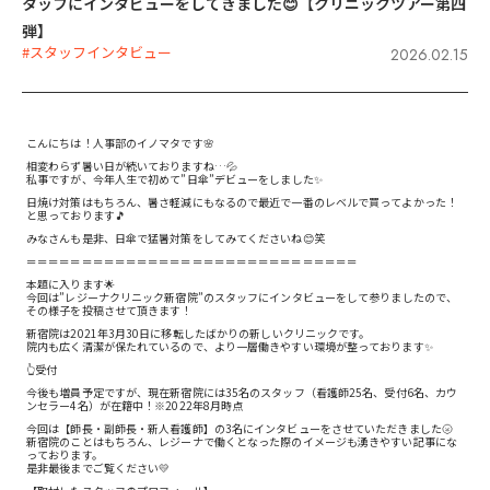
タッフにインタビューをしてきました😊【クリニックツアー第四
弾】
#スタッフインタビュー
2026.02.15
こんにちは！人事部のイノマタです🌸
相変わらず暑い日が続いておりますね…💦
私事ですが、今年人生で初めて”日傘”デビューをしました✨
日焼け対策はもちろん、暑さ軽減にもなるので最近で一番のレベルで買ってよかった！
と思っております🎵
みなさんも是非、日傘で猛暑対策をしてみてくださいね😊笑
＝＝＝＝＝＝＝＝＝＝＝＝＝＝＝＝＝＝＝＝＝＝＝＝＝＝＝＝＝＝
本題に入ります🌟
今回は”レジーナクリニック新宿院”のスタッフにインタビューをして参りましたので、
その様子を投稿させて頂きます！
新宿院は2021年3月30日に移転したばかりの新しいクリニックです。
院内も広く清潔が保たれているので、より一層働きやすい環境が整っております✨
👆受付
今後も増員予定ですが、現在新宿院には35名のスタッフ（看護師25名、受付6名、カウ
ンセラー4名）が在籍中！※2022年8月時点
今回は【師長・副師長・新人看護師】の3名にインタビューをさせていただきました🌝
新宿院のことはもちろん、レジーナで働くとなった際のイメージも湧きやすい記事にな
っております。
是非最後までご覧ください💛