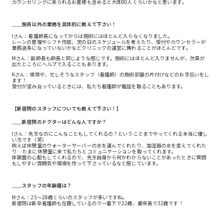
カウンセリングに来られるお客様も含めると大体80人くらいかなと思います。
＿＿施術以外の業務を具体的に教えて下さい！
Iさん：看護師長になってからは施術にはほとんど入らなくなりました。
レーンの管理やシフト作成、次の日のスケジュールを考えたり、受付やカウンセラーが
業務過多になっていないかなどクリニックの運営に携わることがほとんどです。
Mさん：副師長も師長と同じような感じです。施術にはほとんど入りませんが、欠員が
出たところにヘルプで入ることもあります。
Kさん：掃除や、忙しそうなスタッフ（看護師）の施術部屋の片付けなどのお手伝いをし
ます！
受付が混み合っているときには、私たち看護師が電話を取ることもあります。
【新宿院のスタッフについても教えて下さい！】
＿＿新宿院のドクターはどんな人ですか？
Iさん：先生なのにこんなこともしてくれるの？ということまでやってくれる本当に優し
い方です（笑）
例えば休憩室のウォーターサーバーの水を運んでくれたり、加湿器の水を変えてくれた
り…たまに休憩室に来て私たちとコミュニケーションを取ってくれます。
体調面の心配もしてくれるので、先生自身から何かわからないことがあったときに質問
もしやすい雰囲気や環境を作って下さっているなと感じています。
＿＿スタッフの年齢層は？
Mさん：25〜28歳くらいのスタッフが多いですね。
新宿院は新卒看護師も在籍しているので一番下で22歳、最年長で32歳です！