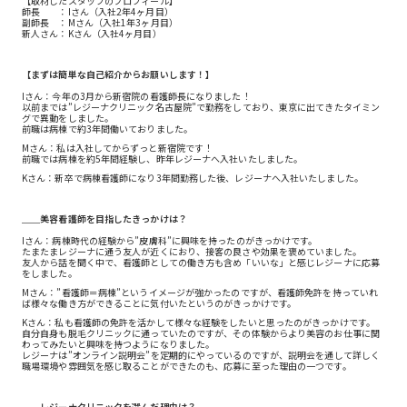
【取材したスタッフのプロフィール】
師長 ：Iさん（入社2年4ヶ月目）
副師長 ：Mさん（入社1年3ヶ月目）
新人さん：Kさん（入社4ヶ月目）
【まずは簡単な自己紹介からお願いします！】
Iさん：今年の3月から新宿院の看護師長になりました！
以前までは”レジーナクリニック名古屋院”で勤務をしており、東京に出てきたタイミン
グで異動をしました。
前職は病棟で約3年間働いておりました。
Mさん：私は入社してからずっと新宿院です！
前職では病棟を約5年間経験し、昨年レジーナへ入社いたしました。
Kさん：新卒で病棟看護師になり3年間勤務した後、レジーナへ入社いたしました。
＿＿美容看護師を目指したきっかけは？
Iさん：病棟時代の経験から”皮膚科”に興味を持ったのがきっかけです。
たまたまレジーナに通う友人が近くにおり、接客の良さや効果を褒めていました。
友人から話を聞く中で、看護師としての働き方も含め「いいな」と感じレジーナに応募
をしました。
Mさん：”看護師＝病棟”というイメージが強かったのですが、看護師免許を持っていれ
ば様々な働き方ができることに気付いたというのがきっかけです。
Kさん：私も看護師の免許を活かして様々な経験をしたいと思ったのがきっかけです。
自分自身も脱毛クリニックに通っていたのですが、その体験からより美容のお仕事に関
わってみたいと興味を持つようになりました。
レジーナは”オンライン説明会”を定期的にやっているのですが、説明会を通して詳しく
職場環境や雰囲気を感じ取ることができたのも、応募に至った理由の一つです。
＿＿レジーナクリニックを選んだ理由は？