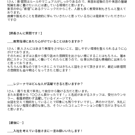
Iさん：新宿院はルールやマニュアルがしっかりあるので、美容未経験の方や美容の基礎
知識を身に着けたい人には適している環境だと思います。
東京の中心”新宿”にあるクリニックだからこそ、人数も多く教育体制もきちんと整えて
おります。
皮膚や脱毛のことを意欲的に学んでいきたいと思っている方には是非来ていただきたい
です😊
【師長さんに質問です！】
＿＿教育指導にあたり心がけていることはありますか？
Iさん：新人さんにはあまり無理をさせないこと、話しやすい環境を整えられるように心
がけております。
そのためにまずは上長から張り詰めた雰囲気を出さない様にすることはもちろん、基本
的にスタッフには楽しく働いてくれたらと思うので、仕事以外の話も積極的に出来たら
と思っております。
もちろん仕事なので言うべきところではきちんと話をさせて頂きますが、最近は新宿院
の雰囲気も益々明るくなってきたと感じます！
＿＿レジーナではどんな人が活躍できると思いますか？
Iさん：周りを見て率先して自分から動ける方だと思います。
またお客様から「〇〇さん良かったです！」と名前があがるスタッフは、受付カウンセ
ラー、看護師問わず活躍しているイメージです。
会話を交えて施術をしていることで印象にも残りやすいですし、声のかけ方が、失礼に
当たらない程度の適切な接し方、そういったコミュニケーションの取り方が上手なんだ
と思います。
【最後に…】
＿＿入社を考えている皆さまに一言お願いいたします！