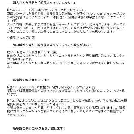
＿＿新人さんから見た「師長さんってこんな人！」
Kさん：え～！（笑）※恥ずかしそうにされておりました。
正直レジーナに入る前から、美容業界は気が強い人が多く”オンナ社会”のイメージだっ
たので覚悟はしていたのですが、師長Iさん・副師長Mさんは全然そんなことなかったで
す（笑）
入った当時は緊張しすぎて誰とも話せなかったんですけど、IさんもMさんも「帰ってゆ
っくり休んでね！」「明日の休日楽しんでね！」など他愛もない話を振ってくれること
が多かったので、優しい上長に出会えて本当によかったと今でも思っています。
👆師長Iさんを囲む図
＿＿管理職から見た「新宿院のスタッフってこんな人が多い！」
Iさん・Mさん：””真面目””です（笑）
他のクリニックと比べて、ルールやマニュアルをきちんと守り業務に励んでいるスタッ
フが多い印象です。
あとはありきたりかもしれませんが、明るくて面白いスタッフが数多く在籍しています
よ！
＿＿新宿院の好きなところは？
Mさん：スタッフ同士が積極的に協力し合えるところが好きです。
掃除などは職歴関係なくスタッフみんなが率先してやってくれるのはいいところだと思
います。
Kさん：私はまだ入社したばかりなので周りのほとんどが先輩ですが、下っ端の私にも積
極的に声をかけてくれるところが好きです！
先輩スタッフの皆さんが気にかけてくれている、面倒みてくれる感じがしますし、積極
的にコミュニケーションを取ってくれるので、ちょっとしたことでもすぐに相談するこ
とができます。
＿＿新宿院の魅力のPRをお願い致します！