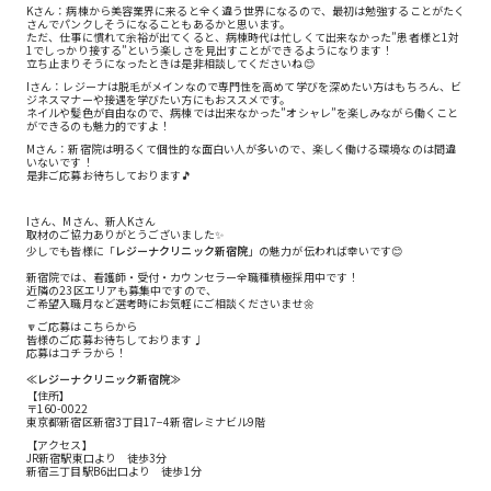
Kさん：病棟から美容業界に来ると全く違う世界になるので、最初は勉強することがたく
さんでパンクしそうになることもあるかと思います。
ただ、仕事に慣れて余裕が出てくると、病棟時代は忙しくて出来なかった”患者様と1対
1でしっかり接する”という楽しさを見出すことができるようになります！
立ち止まりそうになったときは是非相談してくださいね😊
Iさん：レジーナは脱毛がメインなので専門性を高めて学びを深めたい方はもちろん、ビ
ジネスマナーや接遇を学びたい方にもおススメです。
ネイルや髪色が自由なので、病棟では出来なかった”オシャレ”を楽しみながら働くこと
ができるのも魅力的ですよ！
Mさん：新宿院は明るくて個性的な面白い人が多いので、楽しく働ける環境なのは間違
いないです！
是非ご応募お待ちしております🎵
Iさん、Mさん、新人Kさん
取材のご協力ありがとうございました✨
少しでも皆様に「
レジーナクリニック新宿院
」の魅力が伝われば幸いです😊
新宿院では、看護師・受付・カウンセラー全職種積極採用中です！
近隣の23区エリアも募集中ですので、
ご希望入職月など選考時にお気軽にご相談くださいませ🌼
🔽ご応募はこちらから
皆様のご応募お待ちしております♩
応募は
コチラ
から！
≪レジーナクリニック新宿院≫
【住所】
〒160-0022
東京都新宿区新宿3丁目17−4新宿レミナビル9階
【アクセス】
JR新宿駅東口より 徒歩3分
新宿三丁目駅B6出口より 徒歩1分