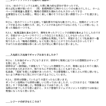
Iさん：他のクリニックと比較した際に魅力的な部分が多かったです。
例えば私は朝が弱いので…（笑）勤務時間が12時からというのも魅力でしたし、ホーム
ページの情報量も豊富で、職場の雰囲気を掴めたのも大きかったです😊
企業理念などにも共感し、明るく楽しく働けそうだなと思い直感でレジーナを選びまし
た。
Mさん：他のクリニックと比較して福利厚生や給与も魅力でしたし、物販のインセンテ
ィブがあるのにも関わらず、決してノルマがあるわけではないのも「ここが良いな」と
思った理由の一つです。
Kさん：転職活動を進める中で、興味を持ったクリニックの情報を集めようとしたのです
が、手段がホームページやクリニックの口コミを見ることしかなかったんです。
そんな中、レジーナはオンライン説明会を実施しており、参加することで私自身が一番
知りたかった「職場の雰囲気」などを良く知ることができたのは大きかったです！
やはり入社前の情報は多くあった方が安心に繋がるなと思いました。
＿＿入社前と入社後でギャップはありましたか？
Mさん：入社後のギャップになりますが、研修中と現場に出てからの雰囲気はギャップ
を感じました（笑）
研修中は”一致団結して頑張ろう！”といった雰囲気でしたが、現場に出るとわりと個人
の力が求められますので、独り立ちに不安を感じることもありました。
私自身、”孤独”を感じた経験があったので、今は管理職として新人さんが同じ想いをし
ないよう声掛けなど気にかけてあげるようにしています。
Kさん：研修は想像していたより大変だったなと思います。
オンライン説明会でも研修は厳しいと伺ってはいましたが、いざ入社すると「知識の奥
深さ」や「手技の難しさ」等想像以上ではありました（笑）
当時は大変でしたが今思い返すと、タスク管理やタイムマネジメントの部分では本当に
勉強になったなと思います。
＿＿レジーナの好きなところは？