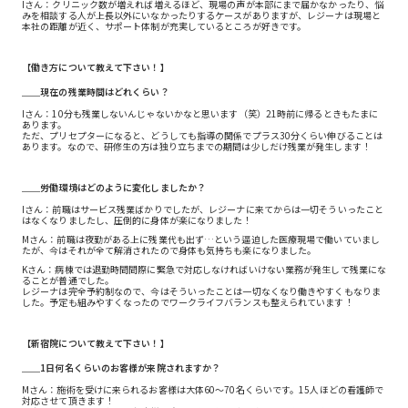
Iさん：クリニック数が増えれば増えるほど、現場の声が本部にまで届かなかったり、悩
みを相談する人が上長以外にいなかったりするケースがありますが、レジーナは現場と
本社の距離が近く、サポート体制が充実しているところが好きです。
【働き方について教えて下さい！】
＿＿現在の残業時間はどれくらい？
Iさん：10分も残業しないんじゃないかなと思います（笑）21時前に帰るときもたまに
あります。
ただ、プリセプターになると、どうしても指導の関係でプラス30分くらい伸びることは
あります。なので、研修生の方は独り立ちまでの期間は少しだけ残業が発生します！
＿＿労働環境はどのように変化しましたか？
Iさん：前職はサービス残業ばかりでしたが、レジーナに来てからは一切そういったこと
はなくなりましたし、圧倒的に身体が楽になりました！
Mさん：前職は夜勤がある上に残業代も出ず…という逼迫した医療現場で働いていまし
たが、今はそれが全て解消されたので身体も気持ちも楽になりました。
Kさん：病棟では退勤時間間際に緊急で対応しなければいけない業務が発生して残業にな
ることが普通でした。
レジーナは完全予約制なので、今はそういったことは一切なくなり働きやすくもなりま
した。予定も組みやすくなったのでワークライフバランスも整えられています！
【新宿院について教えて下さい！】
＿＿1日何名くらいのお客様が来院されますか？
Mさん：施術を受けに来られるお客様は大体60〜70名くらいです。15人ほどの看護師で
対応させて頂きます！