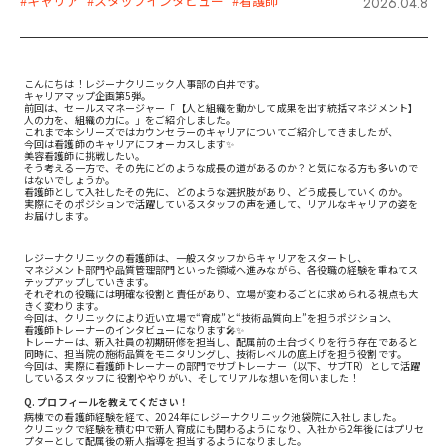
#キャリア
#スタッフインタビュー
#看護師
2026.04.8
こんにちは！レジーナクリニック人事部の白井です。
キャリアマップ企画第5弾。
前回は、セールスマネージャー「【人と組織を動かして成果を出す統括マネジメント】
人の力を、組織の力に。」をご紹介しました。
これまで本シリーズではカウンセラーのキャリアについてご紹介してきましたが、
今回は看護師のキャリアにフォーカスします✨
美容看護師に挑戦したい。
そう考える一方で、その先にどのような成長の道があるのか？と気になる方も多いので
はないでしょうか。
看護師として入社したその先に、どのような選択肢があり、どう成長していくのか。
実際にそのポジションで活躍しているスタッフの声を通して、リアルなキャリアの姿を
お届けします。
レジーナクリニックの看護師は、一般スタッフからキャリアをスタートし、
マネジメント部門や品質管理部門といった領域へ進みながら、各役職の経験を重ねてス
テップアップしていきます。
それぞれの役職には明確な役割と責任があり、立場が変わるごとに求められる視点も大
きく変わります。
今回は、クリニックにより近い立場で“育成”と“技術品質向上”を担うポジション、
看護師トレーナーのインタビューになります🎤✨
トレーナーは、新入社員の初期研修を担当し、配属前の土台づくりを行う存在であると
同時に、担当院の施術品質をモニタリングし、技術レベルの底上げを担う役割です。
今回は、実際に看護師トレーナーの部門でサブトレーナー（以下、サブTR）として活躍
しているスタッフに 役割ややりがい、そしてリアルな想いを伺いました！
Q. プロフィールを教えてください！
病棟での看護師経験を経て、2024年にレジーナクリニック池袋院に入社しました。
クリニックで経験を積む中で新人育成にも関わるようになり、入社から2年後にはプリセ
プターとして配属後の新人指導を担当するようになりました。