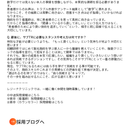
数字だけでは見えない本人の事情を想像しながら、本質的な課題を探る必要がありま
す。
患者様からのお声は、トラブル件数やアンケート結果として“数字”に表れます。
だからこそ、その結果には真摯に向き合い、改善すべき点は必ず指導していかなければ
なりません。
施術を行う看護師は、常に患者様のことを思って真剣に向き合っています。
だからこそ指導の際は、「間違っているから直してほしい」という伝え方ではなく、
“患者様のためにより良い技術を追求していく”という、相手と同じ目線で伝えることを
大切にしています。
Q. 最後に、サブTRに必要なスタンスや考え方は何ですか？
特別な才能が必要というよりも、「もっと良くしたい」という気持ちが何より大切だと
思います！
初期研修ではじめて脱毛施術を学ぶ新人に一から基礎を教えていくことや、複数クリニ
ックの指導を並行して担当することは決して簡単ではありません。
それでも、誰かの成長を本気で応援したい、組織をより良くしていきたいという想いが
あれば挑戦できるポジションですし、その気持ちこそがサブTRにとって一番の原動力に
なると感じています。
現在、サブTRになるためには自ら手を挙げて挑戦をする事が可能です。
その上で、施術スキルやこれまでの実績などの評価を経て昇格が決定します。
“選ばれるのを待つ”のではなく、“自ら挑戦する”キャリア。
その一歩を踏み出せる人にこそ、広がる道だと思います！
ーーーーーーー
レジーナクリニックでは、一緒に働く仲間を随時募集しています！
🌻中途採用情報は
こちら
🌸新卒（看護師）採用情報は
こちら
🌼新卒（カウンセラー）採用情報は
こちら
採用ブログへ