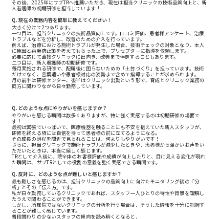
その後、2025年にサブTRへ推薦いただき、現在は担当クリニックの技術品質向上と、新
人看護師の初期研修を担当しています！
Q. 現在の業務内容を簡単に教えてください！
大きく分けて2つあります。
一つ目は、担当クリニックの技術品質向上です。口コミ評価、患者様アンケート、治療
トラブルなどを分析し、改善のための介入を行っています。
例えば、治療における施術トラブルが発生した場合、技術チェックの対象となり、本人
に原因と再発防止策を考えてもらった上で、プリセプターに指導を依頼します。
必要に応じて直接クリニックに出向き、改善まで伴走することもあります。
二つ目は、新人看護師の初期研修です。
毎月実施される研修で、配属後に困らないための「土台づくり」を担っています。技術
だけでなく、言葉遣いや患者様対応の姿勢まで含めて指導することが求められます。
月の前半は研修センター、後半はクリニック出勤という形で、育成とクリニック業務の
両方に関わりながら日々勤務しています。
Q. どのような点にやりがいを感じますか？
やりがいを感じる瞬間は数多くありますが、特に強く実感するのは初期研修の場面で
す！
最初は緊張でいっぱいで、医療機器を触ることにも不安を抱えていた新人スタッフが、
研修を終える頃には自信を持って患者様の前に立てるようになる。
その成長の過程を間近で見られることは、何よりもやりがいです！
さらに、担当クリニックで施術トラブルが減少したときや、患者様から温かいお声をい
ただいたときは、本当に嬉しく感じます。
TRとして介入後に、院全体のお客様評価や成績が向上したりと、目に見える変化が現れ
た瞬間は、サブTRとしての役割の意義を強く実感できる瞬間です。
Q. 反対に、どのような点が難しいと感じますか？
最も難しさを感じるのは、担当クリニックの品質向上に向けたモニタリング後の「分
析」とその「伝え方」です。
私が日々勤務しているクリニックであれば、スタッフ一人ひとりの特性や背景を理解し
たうえで関わることができます。
しかし、所属院ではないクリニックの分析を行う場合は、そうした情報を十分に把握す
ることが難しく感じています。
普段関わりの少ないスタッフの傾向を読み解くとなると、