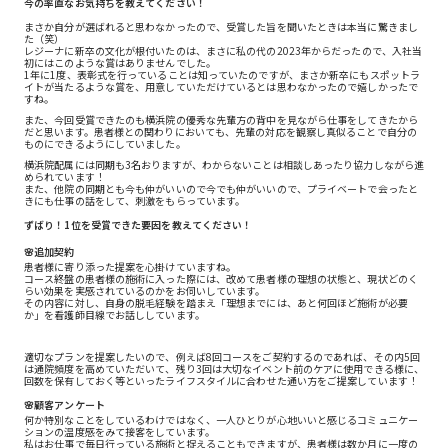
今の率直なお気持ちを教えてください！
まさか自分が選ばれると思わなかったので、受賞した旨を聞いたときは本当に驚きまし
た（笑）
レジーナに新卒の文化が根付いたのは、まさに私の代の2023年からだったので、入社当
初にはこのような賞はありませんでした。
1年に1度、表彰式を行っていることは知っていたのですが、まさか新卒にもスポットラ
イトが当たるような賞を、用意していただけているとは思わなかったので嬉しかったで
すね。
また、今回受賞できたのも横浜院の優秀な先輩方の背中を見ながら仕事をしてきたから
だと思います。患者様との関わりにおいても、先輩の対応を観察し真似ることで自分の
ものにできるようにしていました。
横浜院配属には同期も3名おりますが、わからないことは相談しあったり協力しながら進
められています！
また、他院の同期とも今も仲がいいので今でも仲がいいので、プライベートで会ったと
きにも仕事の話をして、刺激をもらっています。
ずばり！1位を受賞できた要因を教えてください！
🌸追加契約
患者様に寄り添った提案を心掛けていますね。
コース終盤の患者様の施術に入った際には、改めて患者様の理想の状態と、現状どのく
らい効果を実感されているのかをお伺いしています。
その内容に対し、自身の脱毛経験を踏まえ「理想までには、あと何回ほど施術が必要
か」を看護師目線でお話ししています。
適切なプランを提案したいので、例えば8回コースをご契約するのであれば、その内5回
は通院頻度を高めていただいて、残り3回は大切なイベント前のケアに使用できる様に、
回数を保有しておく等といったライフスタイルに合わせた通い方をご提案しています！
🌸顧客アンケート
何か特別なことをしているわけではなく、一人ひとりが心地いいと感じるコミュニケー
ションの温度感をみて接客をしています。
私はお仕事で毎日行っている施術と捉えることもできますが、患者様は数か月に一度の