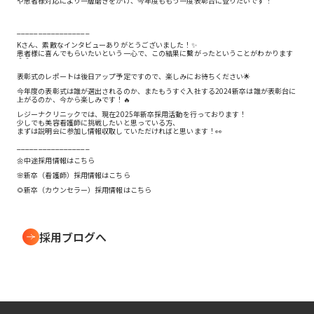
や患者様対応により一層磨きをかけ、今年度ももう一度表彰台に登りたいです！
_________________
Kさん、素敵なインタビューありがとうございました！✨
患者様に喜んでもらいたいという一心で、この結果に繫がったということがわかります
＾＾
表彰式のレポートは後日アップ予定ですので、楽しみにお待ちください🌟
今年度の表彰式は誰が選出されるのか、またもうすぐ入社する2024新卒は誰が表彰台に
上がるのか、今から楽しみです！🔥
レジーナクリニックでは、現在2025年新卒採用活動を行っております！
少しでも美容看護師に挑戦したいと思っている方、
まずは説明会に参加し情報収取していただければと思います！👀
_________________
🌼中途採用情報は
こちら
🌸新卒（看護師）採用情報は
こちら
🌻新卒（カウンセラー）採用情報は
こちら
採用ブログへ