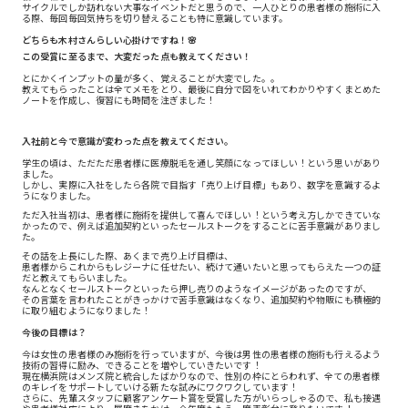
サイクルでしか訪れない大事なイベントだと思うので、一人ひとりの患者様の施術に入
る際、毎回毎回気持ちを切り替えることも特に意識しています。
どちらも木村さんらしい心掛けですね！🌸
この受賞に至るまで、大変だった点も教えてください！
とにかくインプットの量が多く、覚えることが大変でした。。
教えてもらったことは全てメモをとり、最後に自分で図をいれてわかりやすくまとめた
ノートを作成し、復習にも時間を注ぎました！
入社前と今で意識が変わった点を教えてください。
学生の頃は、ただただ患者様に医療脱毛を通し笑顔になってほしい！という思いがあり
ました。
しかし、実際に入社をしたら各院で目指す「売り上げ目標」もあり、数字を意識するよ
うになりました。
ただ入社当初は、患者様に施術を提供して喜んでほしい！という考え方しかできていな
かったので、例えば追加契約といったセールストークをすることに苦手意識がありまし
た。
その話を上長にした際、あくまで売り上げ目標は、
患者様からこれからもレジーナに任せたい、続けて通いたいと思ってもらえた一つの証
だと教えてもらいました。
なんとなくセールストークといったら押し売りのようなイメージがあったのですが、
その言葉を言われたことがきっかけで苦手意識はなくなり、追加契約や物販にも積極的
に取り組むようになりました！
今後の目標は？
今は女性の患者様のみ施術を行っていますが、今後は男性の患者様の施術も行えるよう
技術の習得に励み、できることを増やしていきたいです！
現在横浜院はメンズ院と統合したばかりなので、性別の枠にとらわれず、全ての患者様
のキレイをサポートしていける新たな試みにワクワクしています！
さらに、先輩スタッフに顧客アンケート賞を受賞した方がいらっしゃるので、私も接遇