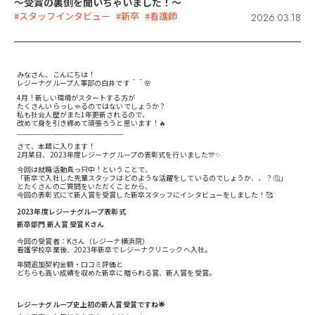
～受賞の裏側を聞いちゃいました！～
#スタッフインタビュー
#新卒
#看護師
2026.03.18
みなさん、こんにちは！
レジーナグループ人事部の白井です＾＾🌸
4月！新しい環境がスタートする方が
たくさんいらっしゃるのではないでしょうか？
私も社会人歴がまた1年更新されるので、
改めて身を引き締めて頑張ろうと思います！🔥
＿＿＿＿＿＿＿＿＿＿＿＿＿＿＿
さて、本題に入ります！
2月某日、2023年度レジーナグループの表彰式を行いました🎊✨
今回は就職活動真っ只中！ということで、
「新卒で入社した先輩スタッフはどのような活躍をしているのでしょうか、、？🤔」
とたくさんのご質問をいただくことから、
今回の表彰式にて新人賞を受賞した新卒スタッフにインタビューをしました！🥰
2023年度レジーナグループ表彰式
新卒部門 新人賞 受賞 Kさん
今回の受賞者：Kさん（レジーナ横浜院）
看護学校卒業後、2023年新卒でレジーナクリニックへ入社。
年間追加契約金額・口コミ評価と
どちらも高い成績を収めた新卒に贈られる賞、新人賞を受賞。
レジーナグループ史上初の新人賞受賞ですね🌟