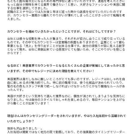
もともと歯科衛生士になるための専門学校に通っていたのですが、進路を考えたときに
もっと自分が興味を持てる業界で働きたい！と思い、大好きなファッションや美容に関
する仕事を選択してきました。
前職のエステサロンでは入社後１年ほど経った時から店長を任せていただいたのです
が、カウンセラー業務から離れてやりがいが薄れてしまったことがきっかけで転職を考
えました。
カウンセラーを極めていきたかったということですが、それはどうしてですか？
会社とは様々な役割を持った人が集まり、それぞれが協力し合うことで成り立っている
ものです。その中でもカウンセラーは営業職の側面もありますので、企業にとって最も
重要となる「売上」を作り出すことが出来る仕事です。自分の頑張りが目に見える数字
となって現れ、会社に貢献出来ている感覚がとても強いため、そこにやりがいを感じる
からです！
なるほど！美容業界でカウンセラーとなるとたくさんの企業が候補としてあったかと思
いますが、その中でもレジーナに決めた理由を教えてください！
美容業界は身だしなみに厳しいところがとても多いのですが、レジーナはおしゃれを自
由に楽しめる点が魅力的でした。特に前の職場では、使う化粧品が決められていたり、
髪の毛の色もスタッフ全員で統一しなければいけなかったりとかなり厳格なルールがあ
ったんです。
美容が大好きという気持ちで選んだ業界なのに、個性が消されてしまうような気持ちに
なりました。今は自分のスタイルでおしゃれを楽しめるので、毎日テンションを上げな
がら働くことが出来ています！
現在Iさんはカウンセリングリーダーをされていますが、やはり入社当初から活躍されて
いたのでしょうか？
挫折も沢山ありました…。
入社当初は関東ではなく地方の院で勤務しており、その後異動のタイミングでリーダー