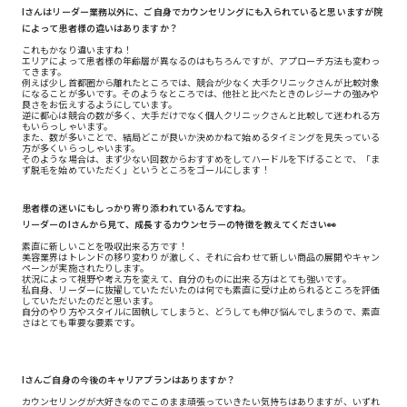
Iさんはリーダー業務以外に、ご自身でカウンセリングにも入られていると思いますが院
によって患者様の違いはありますか？
これもかなり違いますね！
エリアによって患者様の年齢層が異なるのはもちろんですが、アプローチ方法も変わっ
てきます。
例えば少し首都圏から離れたところでは、競合が少なく大手クリニックさんが比較対象
になることが多いです。そのようなところでは、他社と比べたときのレジーナの強みや
良さをお伝えするようにしています。
逆に都心は競合の数が多く、大手だけでなく個人クリニックさんと比較して迷われる方
もいらっしゃいます。
また、数が多いことで、結局どこが良いか決めかねて始めるタイミングを見失っている
方が多くいらっしゃいます。
そのような場合は、まず少ない回数からおすすめをしてハードルを下げることで、「ま
ず脱毛を始めていただく」というところをゴールにします！
患者様の迷いにもしっかり寄り添われているんですね。
リーダーのIさんから見て、成長するカウンセラーの特徴を教えてください👀
素直に新しいことを吸収出来る方です！
美容業界はトレンドの移り変わりが激しく、それに合わせて新しい商品の展開やキャン
ペーンが実施されたりします。
状況によって視野や考え方を変えて、自分のものに出来る方はとても強いです。
私自身、リーダーに抜擢していただいたのは何でも素直に受け止められるところを評価
していただいたのだと思います。
自分のやり方やスタイルに固執してしまうと、どうしても伸び悩んでしまうので、素直
さはとても重要な要素です。
Iさんご自身の今後のキャリアプランはありますか？
カウンセリングが大好きなのでこのまま頑張っていきたい気持ちはありますが、いずれ