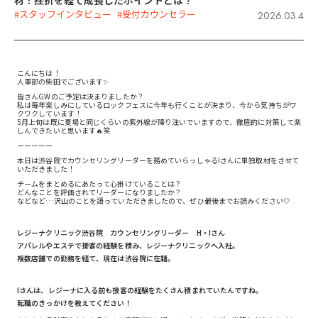
材！挫折を経て成長したポイントとは？
#スタッフインタビュー
#受付カウンセラー
2026.03.4
こんにちは！
人事部の柴田でございます✨
皆さんGWのご予定は決まりましたか？
私は毎年楽しみにしているロックフェスに今年も行くことが決まり、今から気持ちがワ
クワクしています！
5月上旬は既に夏場と同じくらいの紫外線が降り注いでいますので、徹底的に対策して楽
しんできたいと思います🔥笑
ーーーーー
本日は渋谷院でカウンセリングリーダーを務めていらっしゃるIさんに単独取材をさせて
いただきました！
チームをまとめるにあたって心掛けていることは？
どんなことを評価されてリーダーになりましたか？
などなど…沢山のことを語っていただきましたので、ぜひ最後までお読みください🤍
レジーナクリニック渋谷院 カウンセリングリーダー H・Iさん
アパレルやエステで接客の経験を積み、レジーナクリニックへ入社。
複数店舗での勤務を経て、現在は渋谷院に在籍。
Iさんは、レジーナに入る前も接客の経験をたくさん積まれていたんですね。
転職のきっかけを教えてください！