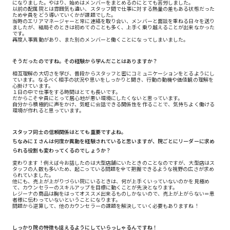
になりました。やはり、始めはメンバーをまとめるのにとても苦労しました。
以前の配属院とは雰囲気も違い、スタッフ間で仕事に対する熱量の差もある状態だった
ため全員をどう導いていくかが課題でした。
当時のエリアマネージャーと常に連絡を取り合い、メンバーと面談を重ねる日々を送り
ましたが、結局そのときは初めてのことも多く、上手く乗り越えることが出来なかった
です。
再度人事異動があり、また別のメンバーと働くことになってしまいました。
そうだったのですね。その経験から学んだことはありますか？
相互理解の大切さを学び、普段からスタッフと密にコミュニケーションをとるようにし
ています。なるべく相手の状況や思いをしっかりと聞き、行動の動機や価値観の理解を
心掛けています。
１日の中で仕事をする時間はとても長いです。
だからこそ全員にとって居心地が悪い環境にしたくないと思っています。
自分から積極的に声をかけ、気軽に会話できる関係性を作ることで、気持ちよく働ける
環境が作れると思っています。
スタッフ同士の信頼関係はとても重要ですよね。
ちなみにＩさんは何度か異動を経験されていると思いますが、院ごとにリーダーに求め
られる役割も変わってくるのでしょうか？
変わります！例えば今お話したのは大型店舗にいたときのことなのですが、大型店はス
タッフの人数も多いため、起こっている問題を全て把握できるような視野の広さが求め
られていました。
他にも、売上が上がりづらい院にいるときは、何が上手くいっていないのかを見極め
て、カウンセラーのスキルアップを目標に動くことが先決となります。
レジーナの商品は胸をはってオススメ出来るものしかないので、売上が上がらない＝患
者様に伝わっていないということになります。
問題から逆算して、他のカウンセラーの課題を解決していく必要もありますね！
しっかり院の特徴も捉えるようにしていらっしゃるんですね！