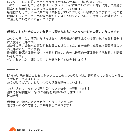
はレジーナにご来院いただくきっかけを作るお仕事にも携わりたいです。
カウンセラーとして、私たちは「カウンセリングに来ていただいた方」に対して最適な
提案や付加価値をつけるような接客をしたりしています。
患者様に対して、いかに質の高い体験をしていただけるかが勝負になりますが、その前
段階として、そもそも予約数を増やすには？というところにも、今までの経験を活かし
て注力していきたいと思っています！
最後に、レジーナのカウンセラーに興味のある方へメッセージをお願いいたします✨
カウンセラーは、傾聴力だけではなく、患者様が心躍るような提案力が求められる非常
に大変なお仕事です。
だからこそ、会社への貢献が出来ることはもちろん、自分自身も成長出来る素晴らしい
お仕事だと思っています。
患者様に最高の体験を提供できると同時に、自分も最高の仕事体験を得られること間違
いなしです。
ぜひ、私たちと一緒にレジーナを盛り上げていきましょう！
ーーーー
Iさんが、患者様のこともスタッフのこともしっかりと考え、寄り添っていらっしゃるこ
とが伝わってきました🤍
ありがとうございました！今後の活躍も期待しています。
レジーナクリニックでは現在受付カウンセラーを募集中です！
最新の採用情報はHPよりご確認をお願いいたします🙇🏻‍♀️
▶
コチラ
最後までお読みいただきありがとうございました✨
皆さまからのご応募心よりお待ちしております！