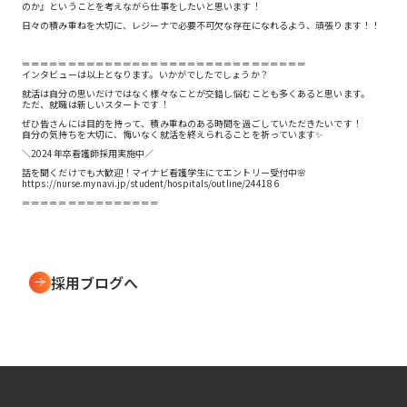
のか』ということを考えながら仕事をしたいと思います！
日々の積み重ねを大切に、レジーナで必要不可欠な存在になれるよう、頑張ります！！
＝＝＝＝＝＝＝＝＝＝＝＝＝＝＝＝＝＝＝＝＝＝＝＝＝＝＝＝＝＝＝
インタビューは以上となります。いかがでしたでしょうか？
就活は自分の思いだけではなく様々なことが交錯し悩むことも多くあると思います。
ただ、就職は新しいスタートです！
ぜひ皆さんには目的を持って、積み重ねのある時間を過ごしていただきたいです！
自分の気持ちを大切に、悔いなく就活を終えられることを祈っています✨
＼2024年卒看護師採用実施中／
話を聞くだけでも大歓迎！マイナビ看護学生にてエントリー受付中🌸
https://nurse.mynavi.jp/student/hospitals/outline/244186
＝＝＝＝＝＝＝＝＝＝＝＝＝＝＝
採用ブログへ