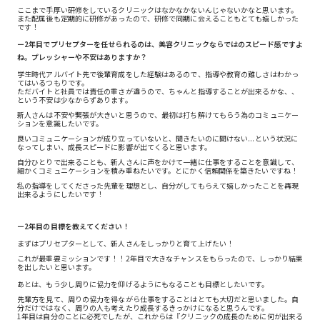
ここまで手厚い研修をしているクリニックはなかなかないんじゃないかなと思います。
また配属後も定期的に研修があったので、研修で同期に会えることもとても嬉しかった
です！
ー2年目でプリセプターを任せられるのは、美容クリニックならではのスピード感ですよ
ね。プレッシャーや不安はありますか？
学生時代アルバイト先で後輩育成をした経験はあるので、指導や教育の難しさはわかっ
てはいるつもりです。
ただバイトと社員では責任の重さが違うので、ちゃんと指導することが出来るかな、、
という不安は少なからずあります。
新人さんは不安や緊張が大きいと思うので、最初は打ち解けてもらう為のコミュニケー
ションを意識したいです。
良いコミュニケーションが成り立っていないと、聞きたいのに聞けない...という状況に
なってしまい、成長スピードに影響が出てくると思います。
自分ひとりで出来ることも、新人さんに声をかけて一緒に仕事をすることを意識して、
細かくコミュニケーションを積み重ねたいです。とにかく信頼関係を築きたいですね！
私の指導をしてくださった先輩を理想とし、自分がしてもらえて嬉しかったことを再現
出来るようにしたいです！
ー2年目の目標を教えてください！
まずはプリセプターとして、新人さんをしっかりと育て上げたい！
これが最重要ミッションです！！2年目で大きなチャンスをもらったので、しっかり結果
を出したいと思います。
あとは、もう少し周りに協力を仰げるようにもなることも目標としたいです。
先輩方を見て、周りの協力を得ながら仕事をすることはとても大切だと思いました。自
分だけではなく、周りの人も考えたり成長するきっかけになると思うんです。
1年目は自分のことに必死でしたが、これからは『クリニックの成長のために何が出来る