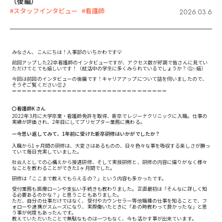
（後編）
#スタッフインタビュー
#看護師
2026.03.6
みなさん、こんにちは！人事部のいちかわです💡
前回アップした22卒看護師のインタビューですが、アクセス数が好調で皆さんに見てい
ただけてとても嬉しいです！（就活中の学生に多くみられているでしょうか？🤔✨嬉）
今回は前回のインタビューの後編です！キャリアアップについて話を伺いましたので、
そうぞご覧ください👏♪
＝＝＝＝＝＝＝＝＝＝＝＝＝＝＝＝＝＝＝＝＝＝＝＝＝＝＝＝＝＝＝
〇看護師Kさん
2022年3月に大学卒業・看護師免許を取得、新卒でレジーナクリニックに入職。仕事の
実績が評価され、2年目にしてプリセプター業務に携わる。
ー今思い返してみて、1年前に受けた新卒研修はいかがでしたか？
入職から1ヶ月間の研修は、大変さはあるものの、日々色々な事を吸収する楽しさが勝っ
ていて毎日充実していました。
社会人としての心構えから接遇研修、そして実技研修と、研修の内容に偏りがなく様々
なことを教わることができた1ヶ月間でした。
研修は「ここまで教えてもらえるの？」という内容も多かったです。
受付業務も医療ローンや支払い手続きも教わりました。正直最初は「そんなに詳しく知
る必要あるのかな？」と思うこともありました。
ただ、自分の仕事だけではなく、受付やカウンセラー等他職種の仕事を知ることで、フ
ォローや連携がスムーズになり、実際働いたときに「あの時教わって良かったな」と思
う事が何度もあったんです。
教えていただいたことで無駄なものは一つもなく、今も活かす事が出来ています。