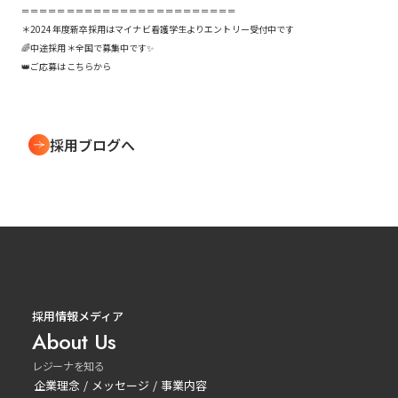
＝＝＝＝＝＝＝＝＝＝＝＝＝＝＝＝＝＝＝＝＝＝＝＝
＊2024年度新卒採用は
マイナビ看護学生
よりエントリー受付中です
🌈中途採用＊全国で募集中です✨
👑ご応募は
こちら
から
採用ブログへ
採用情報メディア
About Us
レジーナを知る
企業理念 / メッセージ / 事業内容