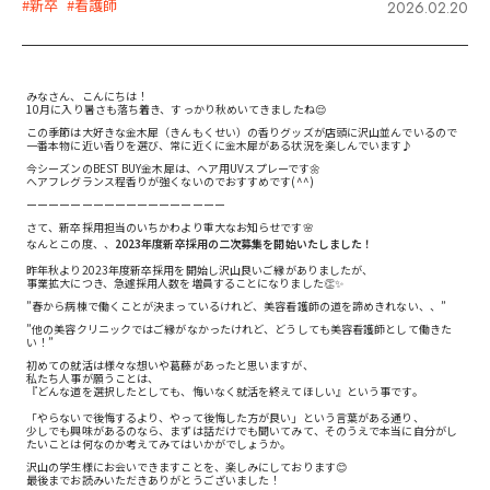
#新卒
#看護師
2026.02.20
みなさん、こんにちは！
10月に入り暑さも落ち着き、すっかり秋めいてきましたね😌
この季節は大好きな金木犀（きんもくせい）の香りグッズが店頭に沢山並んでいるので
一番本物に近い香りを選び、常に近くに金木犀がある状況を楽しんでいます♪
今シーズンのBEST BUY金木犀は、ヘア用UVスプレーです🌼
へアフレグランス程香りが強くないのでおすすめです(^^)
ーーーーーーーーーーーーーーーーーー
さて、新卒採用担当のいちかわより重大なお知らせです🌸
なんとこの度、、
2023年度新卒採用の二次募集を開始いたしました！
昨年秋より2023年度新卒採用を開始し沢山良いご縁がありましたが、
事業拡大につき、急遽採用人数を増員することになりました👏✨
”春から病棟で働くことが決まっているけれど、美容看護師の道を諦めきれない、、”
”他の美容クリニックではご縁がなかったけれど、どうしても美容看護師として働きた
い！”
初めての就活は様々な想いや葛藤があったと思いますが、
私たち人事が願うことは、
『どんな道を選択したとしても、悔いなく就活を終えてほしい』という事です。
「やらないで後悔するより、やって後悔した方が良い」という言葉がある通り、
少しでも興味があるのなら、まずは話だけでも聞いてみて、そのうえで本当に自分がし
たいことは何なのか考えてみてはいかがでしょうか。
沢山の学生様にお会いできますことを、楽しみにしております😊
最後までお読みいただきありがとうございました！